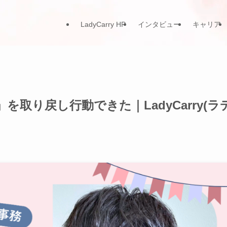
LadyCarry HP
インタビュー
キャリア
取り戻し行動できた｜LadyCarry(ラ